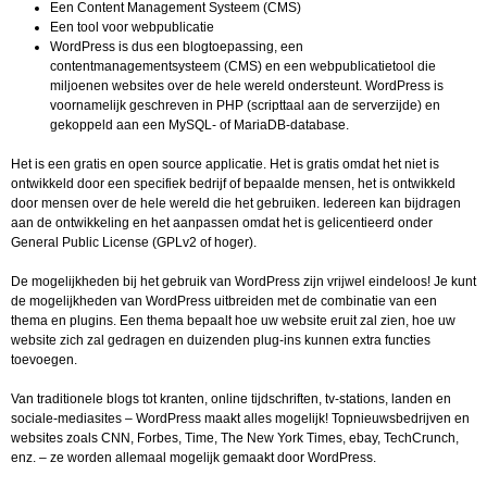
Een Content Management Systeem (CMS)
Een tool voor webpublicatie
WordPress is dus een blogtoepassing, een
contentmanagementsysteem (CMS) en een webpublicatietool die
miljoenen websites over de hele wereld ondersteunt. WordPress is
voornamelijk geschreven in PHP (scripttaal aan de serverzijde) en
gekoppeld aan een MySQL- of MariaDB-database.
Het is een gratis en open source applicatie. Het is gratis omdat het niet is
ontwikkeld door een specifiek bedrijf of bepaalde mensen, het is ontwikkeld
door mensen over de hele wereld die het gebruiken. Iedereen kan bijdragen
aan de ontwikkeling en het aanpassen omdat het is gelicentieerd onder
General Public License (GPLv2 of hoger).
De mogelijkheden bij het gebruik van WordPress zijn vrijwel eindeloos! Je kunt
de mogelijkheden van WordPress uitbreiden met de combinatie van een
thema en plugins. Een thema bepaalt hoe uw website eruit zal zien, hoe uw
website zich zal gedragen en duizenden plug-ins kunnen extra functies
toevoegen.
Van traditionele blogs tot kranten, online tijdschriften, tv-stations, landen en
sociale-mediasites – WordPress maakt alles mogelijk! Topnieuwsbedrijven en
websites zoals CNN, Forbes, Time, The New York Times, ebay, TechCrunch,
enz. – ze worden allemaal mogelijk gemaakt door WordPress.